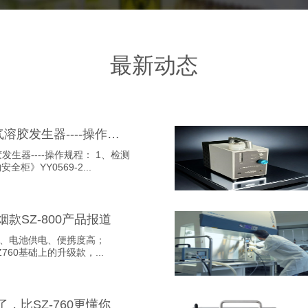
最新动态
气溶胶光度计+气溶胶发生器----操作规程
----操作规程： 1、检测
柜》YY0569-2...
款SZ-800产品报道
SZ760基础上的升级款，...
了，比SZ-760更懂你