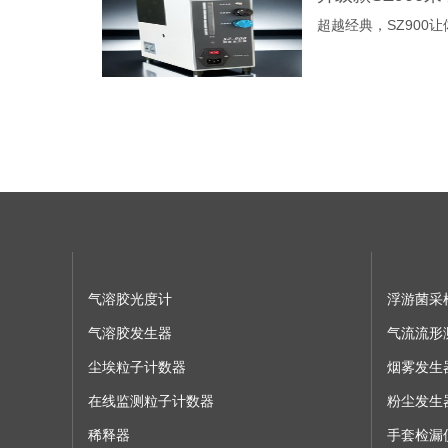
超越经典，SZ900让
气溶胶光度计
浮游菌采
气溶胶发生器
气流流形
尘埃粒子计数器
烟雾发生
在线监测粒子计数器
粉尘发生
稀释器
手套检漏