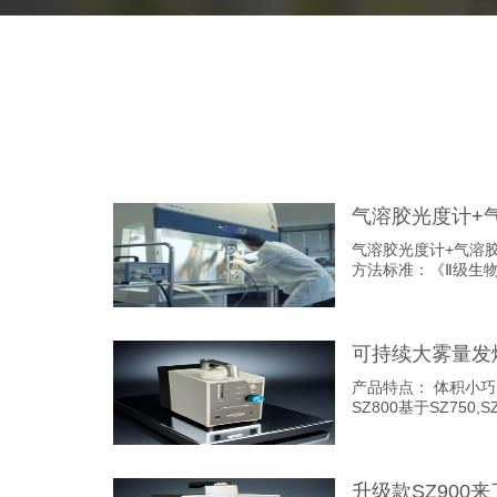
气溶胶光度计+气溶胶发生器
方法标准：《Ⅱ级生物安全
可持续大雾量发烟
产品特点： 体积小巧、电池供电、便携度高；
SZ800基于SZ750,
升级款SZ900来